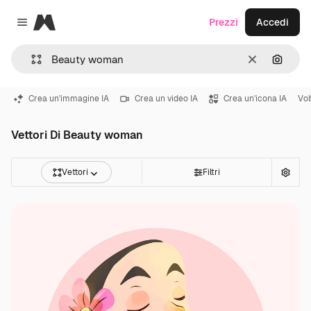
Magnific
Prezzi
Accedi
Close menu
Cancella
Cerca 
Crea un'immagine IA
Crea un video IA
Crea un'icona IA
Vol
Vettori Di Beauty woman
Vettori
Filtri