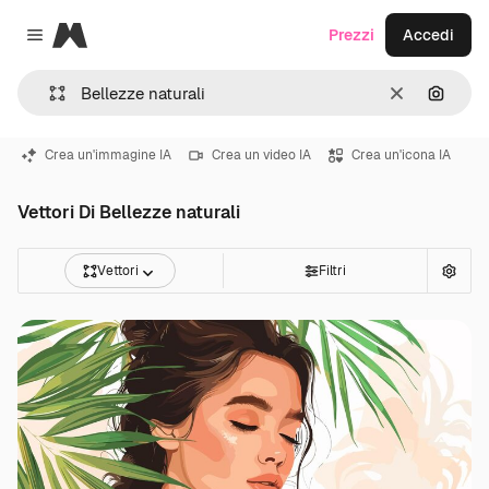
Magnific
Prezzi
Accedi
Close menu
Cancella
Cerca 
Crea un'immagine IA
Crea un video IA
Crea un'icona IA
Vettori Di Bellezze naturali
Vettori
Filtri