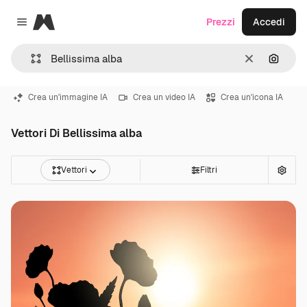
Magnific
Prezzi
Accedi
Close menu
Cancella
Cerca 
Crea un'immagine IA
Crea un video IA
Crea un'icona IA
Vettori Di Bellissima alba
Vettori
Filtri