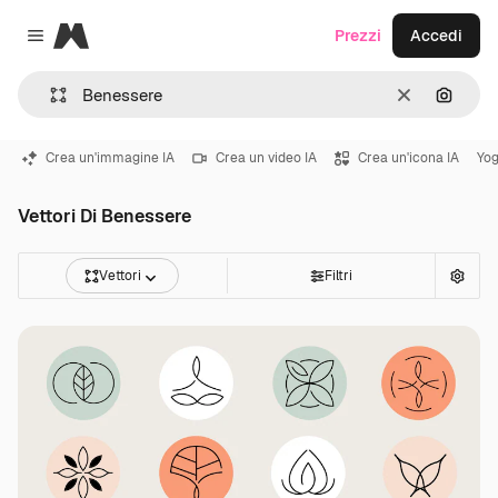
Magnific
Prezzi
Accedi
Close menu
Cancella
Cerca 
Crea un'immagine IA
Crea un video IA
Crea un'icona IA
Yo
Vettori Di Benessere
Vettori
Filtri