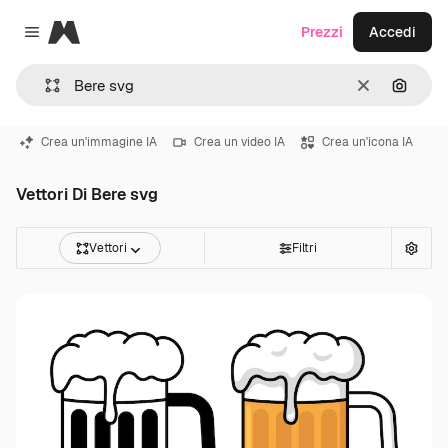
Magnific
Prezzi
Accedi
Close menu
Cancella
Cerca 
Crea un'immagine IA
Crea un video IA
Crea un'icona IA
Vettori Di Bere svg
Vettori
Filtri