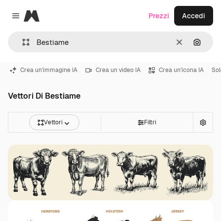
Magnific
Prezzi
Accedi
Close menu
Cancella
Cerca 
Crea un'immagine IA
Crea un video IA
Crea un'icona IA
Sol
Vettori Di Bestiame
Vettori
Filtri