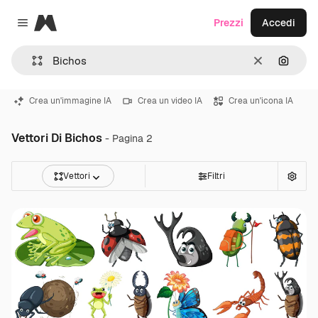
Magnific
Prezzi
Accedi
Close menu
Cancella
Cerca 
Crea un'immagine IA
Crea un video IA
Crea un'icona IA
Vettori Di Bichos
- Pagina 2
Vettori
Filtri