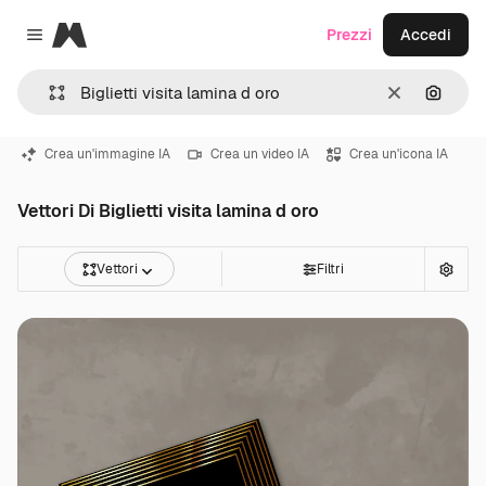
Magnific
Prezzi
Accedi
Close menu
Cancella
Cerca 
Crea un'immagine IA
Crea un video IA
Crea un'icona IA
Vettori Di Biglietti visita lamina d oro
Vettori
Filtri