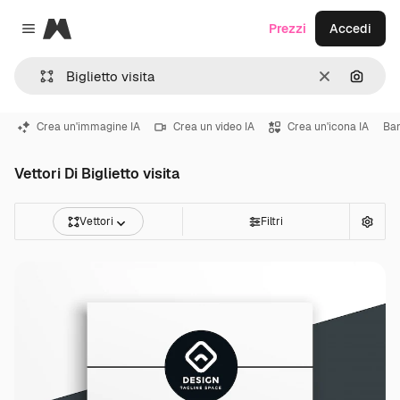
Magnific
Prezzi
Accedi
Close menu
Cancella
Cerca 
Crea un'immagine IA
Crea un video IA
Crea un'icona IA
Ba
Vettori Di Biglietto visita
Vettori
Filtri