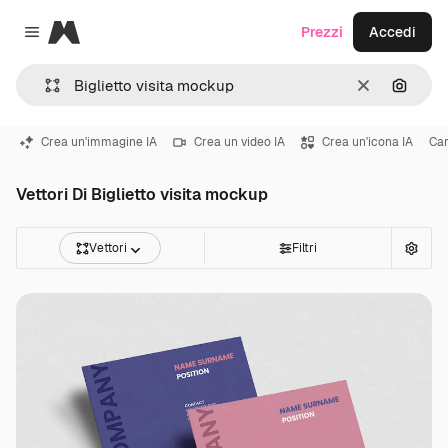
Magnific
Prezzi
Accedi
Close menu
Cancella
Cerca 
Crea un'immagine IA
Crea un video IA
Crea un'icona IA
Car
Vettori Di Biglietto visita mockup
Vettori
Filtri