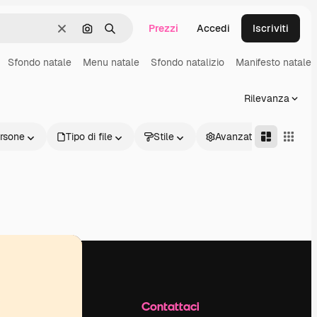
Prezzi
Accedi
Iscriviti
Cancella
Cerca per immagine
Ricerca
Sfondo natale
Menu natale
Sfondo natalizio
Manifesto natale
Rilevanza
rsone
Tipo di file
Stile
Avanzate
Azienda
Contattaci