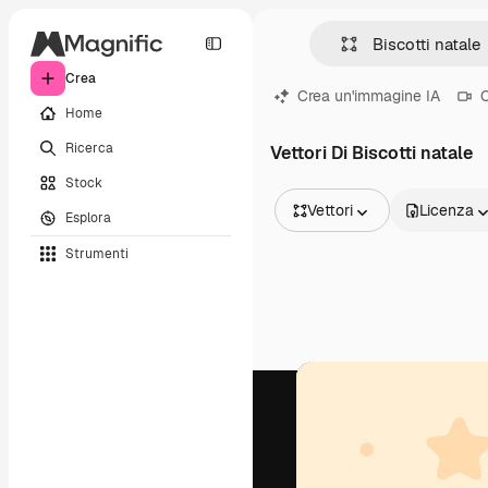
Crea
Crea un'immagine IA
C
Home
Ricerca
Vettori Di Biscotti natale
Stock
Vettori
Licenza
Esplora
Tutte le immagini
Strumenti
Vettori
Illustrazioni
Foto
PSD
Modelli
Mockup
Video
Clip video
Motion graphic
Modelli di video
Icone
Modelli 3D
Font