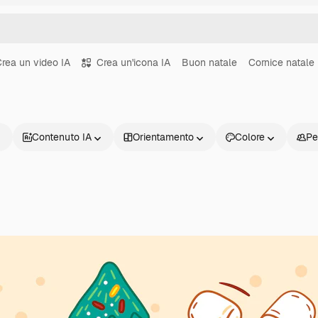
rea un video IA
Crea un'icona IA
Buon natale
Cornice natale
Contenuto IA
Orientamento
Colore
Pe
Prodotti
Inizia