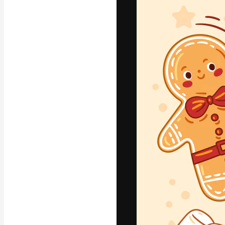
La piattaforma c
migliori lavori. 
creativi, impres
Italiano
Copyright © 2010