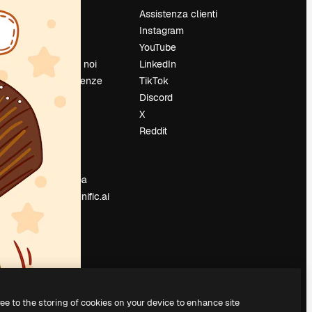
Prezzi
Assistenza clienti
Chi siamo
Instagram
Recensioni
YouTube
Lavora con noi
LinkedIn
Cerca tendenze
TikTok
Blog
Discord
Eventi
X
Slidesgo
Reddit
e
Vendi i tuoi
contenuti
Sala stampa
Cerchi magnific.ai
ree to the storing of cookies on your device to enhance site