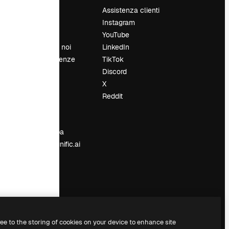
Prezzi
Assistenza clienti
Chi siamo
Instagram
Recensioni
YouTube
Lavora con noi
LinkedIn
Cerca tendenze
TikTok
Blog
Discord
Eventi
X
Slidesgo
Reddit
e
Vendi i tuoi
contenuti
Sala stampa
Cerchi magnific.ai
ree to the storing of cookies on your device to enhance site