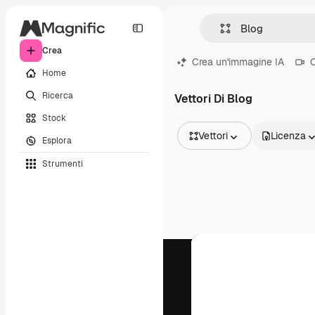
Crea
Crea un'immagine IA
C
Home
Ricerca
Vettori Di Blog
Stock
Vettori
Licenza
Esplora
Tutte le immagini
Strumenti
Vettori
Illustrazioni
Foto
PSD
Modelli
Mockup
Video
Clip video
Motion graphic
Modelli di video
Icone
Modelli 3D
Font