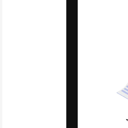
La piattaforma c
migliori lavori. 
creativi, impres
Italiano
Copyright © 2010