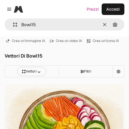
Magnific
Prezzi
Accedi
Close menu
Cancella
Cerca 
Crea un'immagine IA
Crea un video IA
Crea un'icona IA
Vettori Di Bowl15
Vettori
Filtri