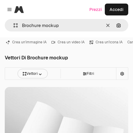
Magnific
Prezzi
Accedi
Close menu
Cancella
Cerca 
Crea un'immagine IA
Crea un video IA
Crea un'icona IA
Car
Vettori Di Brochure mockup
Vettori
Filtri