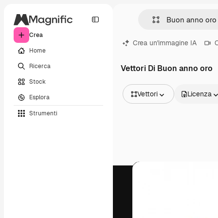
Crea
Crea un'immagine IA
C
Home
Ricerca
Vettori Di Buon anno oro
Stock
Vettori
Licenza
Esplora
Tutte le immagini
Strumenti
Vettori
Illustrazioni
Foto
PSD
Modelli
Mockup
Video
Clip video
Motion graphic
Modelli di video
Icone
Modelli 3D
Font