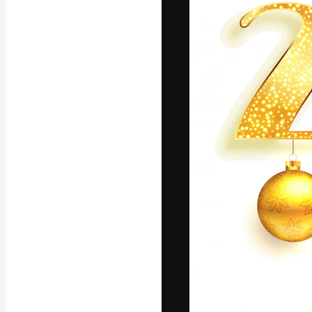
La piattaforma c
migliori lavori. 
creativi, impres
Italiano
Copyright © 2010