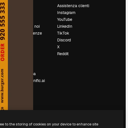
Prezzi
Assistenza clienti
Chi siamo
Instagram
Recensioni
YouTube
Lavora con noi
LinkedIn
Cerca tendenze
TikTok
Blog
Discord
Eventi
X
Slidesgo
Reddit
e
Vendi i tuoi
contenuti
Sala stampa
Cerchi magnific.ai
ree to the storing of cookies on your device to enhance site