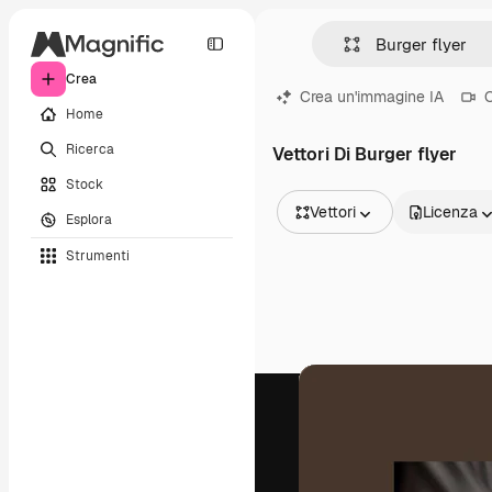
Crea
Crea un'immagine IA
C
Home
Ricerca
Vettori Di Burger flyer
Stock
Vettori
Licenza
Esplora
Tutte le immagini
Strumenti
Vettori
Illustrazioni
Foto
PSD
Modelli
Mockup
Video
Clip video
Motion graphic
Modelli di video
Icone
Modelli 3D
Font