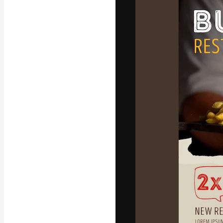
La piattaforma c
migliori lavori. 
creativi, impres
Italiano
Copyright © 2010