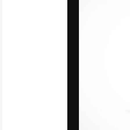
La piattaforma c
migliori lavori. 
creativi, impres
Italiano
Copyright © 2010