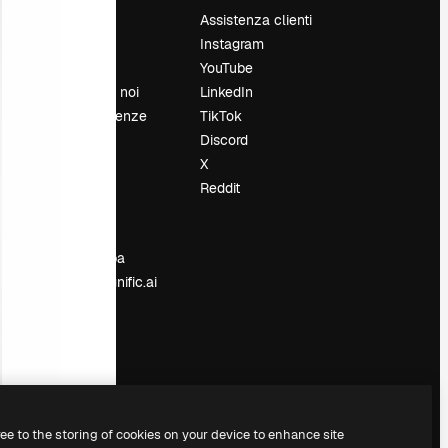
Prezzi
Assistenza clienti
Chi siamo
Instagram
Recensioni
YouTube
Lavora con noi
LinkedIn
Cerca tendenze
TikTok
Blog
Discord
Eventi
X
Slidesgo
Reddit
e
Vendi i tuoi
contenuti
Sala stampa
Cerchi magnific.ai
ree to the storing of cookies on your device to enhance site