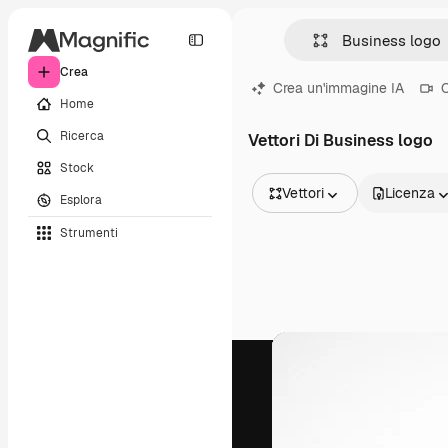
Crea
Crea un'immagine IA
C
Home
Ricerca
Vettori Di Business logo
Stock
Vettori
Licenza
Esplora
Tutte le immagini
Strumenti
Vettori
Illustrazioni
Foto
PSD
Modelli
Mockup
Video
Clip video
Motion graphic
Modelli di video
Icone
Modelli 3D
Font