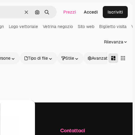
Prezzi
Accedi
Iscriviti
Cancella
Cerca per immagine
Ricerca
gn
Logo vettoriale
Vetrina negozio
Sito web
Biglietto visita
V
Rilevanza
rsone
Tipo di file
Stile
Avanzate
Azienda
Contattaci