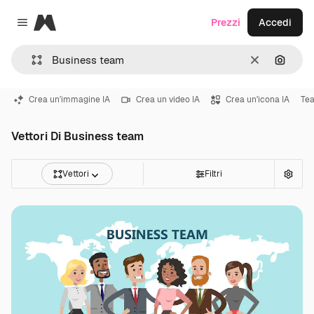
Magnific
Prezzi
Accedi
Close menu
Cancella
Cerca 
Crea un'immagine IA
Crea un video IA
Crea un'icona IA
Tea
Vettori Di Business team
Vettori
Filtri