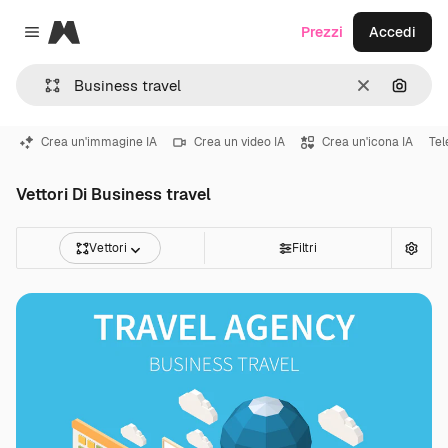
Magnific
Prezzi
Accedi
Close menu
Cancella
Cerca 
Crea un'immagine IA
Crea un video IA
Crea un'icona IA
Tel
Vettori Di Business travel
Vettori
Filtri