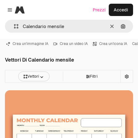
Magnific
Prezzi
Accedi
Close menu
Cancella
Cerca 
Crea un'immagine IA
Crea un video IA
Crea un'icona IA
Cal
Vettori Di Calendario mensile
Vettori
Filtri