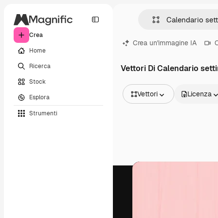
Crea
Crea un'immagine IA
C
Home
Ricerca
Vettori Di Calendario set
Stock
Vettori
Licenza
Esplora
Tutte le immagini
Strumenti
Vettori
Illustrazioni
Foto
PSD
Modelli
Mockup
Video
Clip video
Motion graphic
Modelli di video
Icone
Modelli 3D
Font