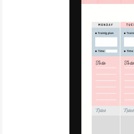
La piattaforma c
migliori lavori. 
creativi, impres
Italiano
Copyright © 2010