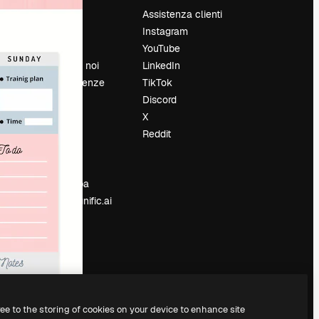
Prezzi
Assistenza clienti
Chi siamo
Instagram
Recensioni
YouTube
Lavora con noi
LinkedIn
Cerca tendenze
TikTok
Blog
Discord
Eventi
X
Slidesgo
Reddit
e
Vendi i tuoi
contenuti
Sala stampa
Cerchi magnific.ai
ree to the storing of cookies on your device to enhance site