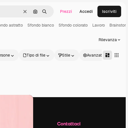
Prezzi
Accedi
Iscriviti
Cancella
Cerca per immagine
Ricerca
ondo astratto
Sfondo bianco
Sfondo colorato
Lavoro
Brainstor
Rilevanza
rsone
Tipo di file
Stile
Avanzate
Azienda
Contattaci