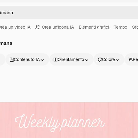
rea un video IA
Crea un'icona IA
Elementi grafici
Tempo
Sf
timana
Contenuto IA
Orientamento
Colore
Pe
Prodotti
Inizia