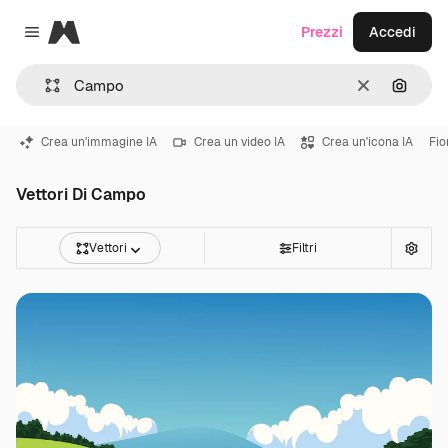
Magnific
Prezzi
Accedi
Close menu
Cancella
Cerca 
Crea un'immagine IA
Crea un video IA
Crea un'icona IA
Fio
Vettori Di Campo
Vettori
Filtri