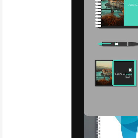
La piattaforma c
migliori lavori. 
creativi, impres
Italiano
Copyright © 2010