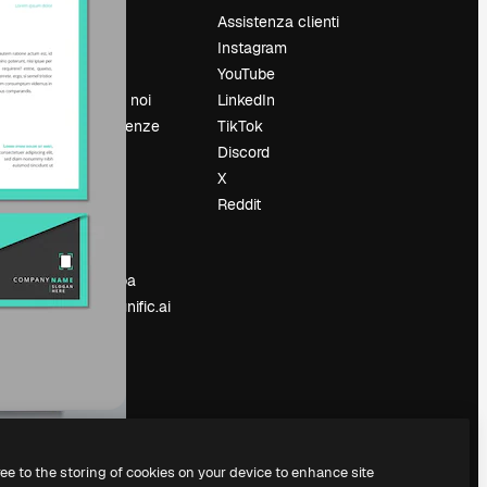
Prezzi
Assistenza clienti
Chi siamo
Instagram
Recensioni
YouTube
Lavora con noi
LinkedIn
Cerca tendenze
TikTok
Blog
Discord
Eventi
X
Slidesgo
Reddit
e
Vendi i tuoi
contenuti
Sala stampa
Cerchi magnific.ai
ree to the storing of cookies on your device to enhance site