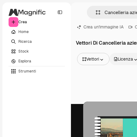
Crea
Crea un'immagine IA
C
Home
Ricerca
Vettori Di Cancelleria azi
Stock
Vettori
Licenza
Esplora
Tutte le immagini
Strumenti
Vettori
Illustrazioni
Foto
PSD
Modelli
Mockup
Video
Clip video
Motion graphic
Modelli di video
Icone
Modelli 3D
Font