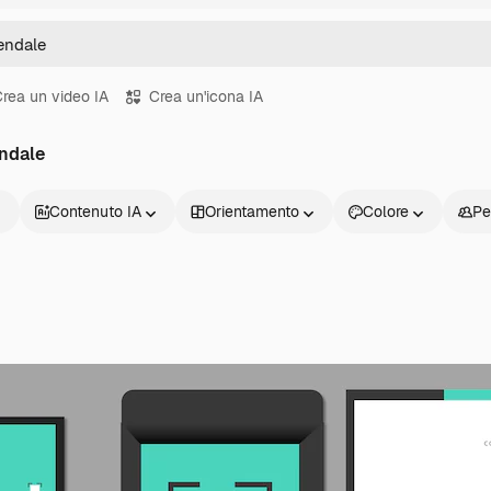
rea un video IA
Crea un'icona IA
endale
Contenuto IA
Orientamento
Colore
Pe
Prodotti
Inizia