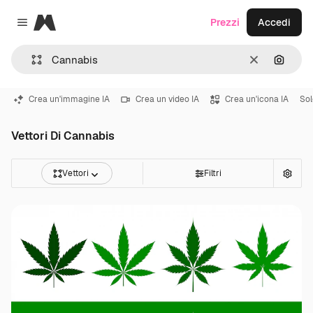
Magnific
Prezzi
Accedi
Close menu
Cancella
Cerca 
Crea un'immagine IA
Crea un video IA
Crea un'icona IA
Sol
Vettori Di Cannabis
Vettori
Filtri