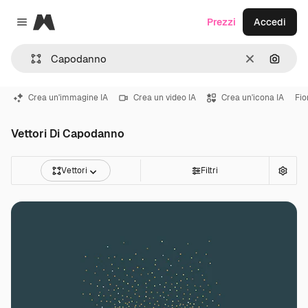
Magnific
Prezzi
Accedi
Close menu
Cancella
Cerca 
Crea un'immagine IA
Crea un video IA
Crea un'icona IA
Fio
Vettori Di Capodanno
Vettori
Filtri