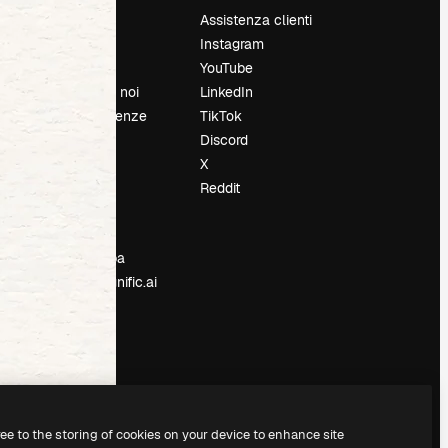
Prezzi
Assistenza clienti
Chi siamo
Instagram
Recensioni
YouTube
Lavora con noi
LinkedIn
Cerca tendenze
TikTok
Blog
Discord
Eventi
X
Slidesgo
Reddit
e
Vendi i tuoi
contenuti
Sala stampa
Cerchi magnific.ai
ree to the storing of cookies on your device to enhance site