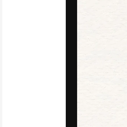
La piattaforma c
migliori lavori. 
creativi, impres
Italiano
Copyright © 2010