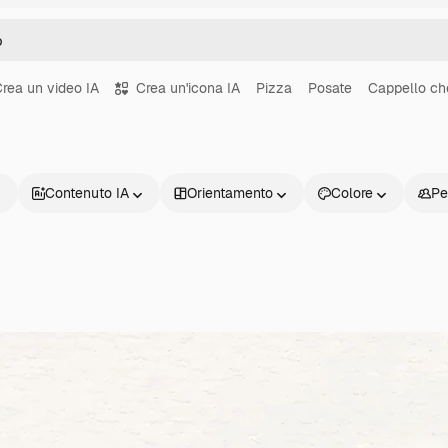
rea un video IA
Crea un'icona IA
Pizza
Posate
Cappello ch
Contenuto IA
Orientamento
Colore
Pe
Prodotti
Inizia