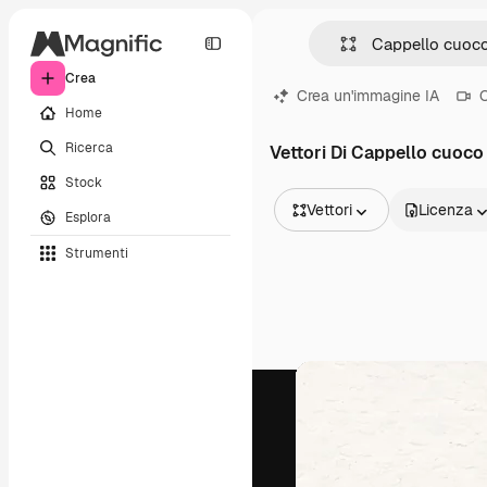
Crea
Crea un'immagine IA
C
Home
Ricerca
Vettori Di Cappello cuoco
Stock
Vettori
Licenza
Esplora
Tutte le immagini
Strumenti
Vettori
Illustrazioni
Foto
PSD
Modelli
Mockup
Video
Clip video
Motion graphic
Modelli di video
Icone
Modelli 3D
Font