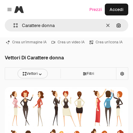
Magnific
Prezzi
Accedi
Close menu
Cancella
Cerca 
Crea un'immagine IA
Crea un video IA
Crea un'icona IA
Vettori Di Carattere donna
Vettori
Filtri