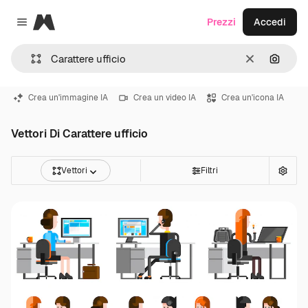
Magnific
Prezzi
Accedi
Close menu
Cancella
Cerca 
Crea un'immagine IA
Crea un video IA
Crea un'icona IA
Vettori Di Carattere ufficio
Vettori
Filtri