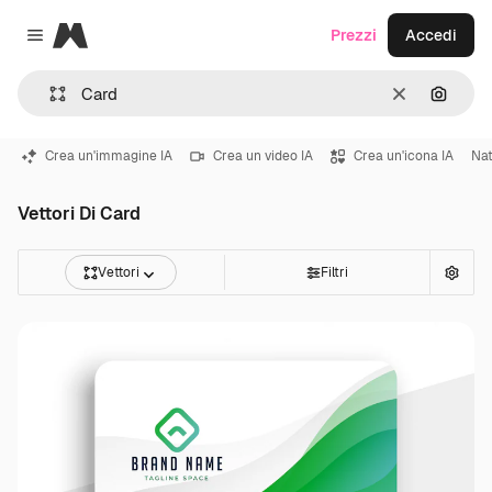
Magnific
Prezzi
Accedi
Close menu
Cancella
Cerca 
Crea un'immagine IA
Crea un video IA
Crea un'icona IA
Nat
Vettori Di Card
Vettori
Filtri