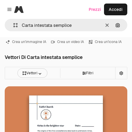
Magnific
Prezzi
Accedi
Close menu
Cancella
Cerca 
Crea un'immagine IA
Crea un video IA
Crea un'icona IA
Vettori Di Carta intestata semplice
Vettori
Filtri