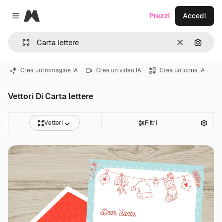
Magnific
Prezzi
Accedi
Close menu
Cancella
Cerca 
Crea un'immagine IA
Crea un video IA
Crea un'icona IA
Vettori Di Carta lettere
Vettori
Filtri