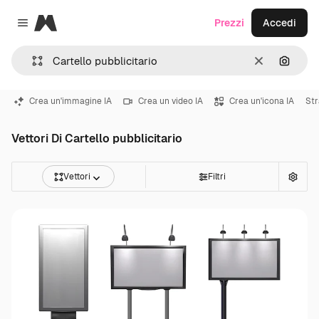
Magnific
Prezzi
Accedi
Close menu
Cancella
Cerca 
Crea un'immagine IA
Crea un video IA
Crea un'icona IA
St
Vettori Di Cartello pubblicitario
Vettori
Filtri