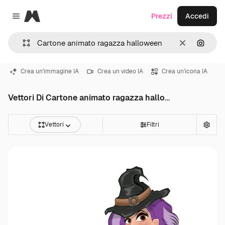
Magnific
Prezzi
Accedi
Close menu
Cancella
Cerca 
Crea un'immagine IA
Crea un video IA
Crea un'icona IA
Vettori Di Cartone animato ragazza halloween
Vettori
Filtri