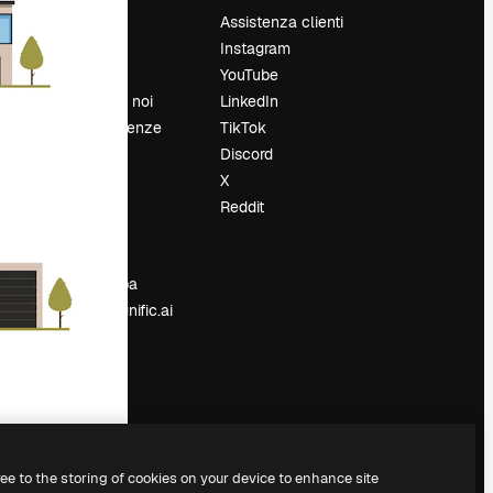
Prezzi
Assistenza clienti
Chi siamo
Instagram
Recensioni
YouTube
Lavora con noi
LinkedIn
Cerca tendenze
TikTok
Blog
Discord
Eventi
X
Slidesgo
Reddit
e
Vendi i tuoi
contenuti
Sala stampa
Cerchi magnific.ai
ree to the storing of cookies on your device to enhance site