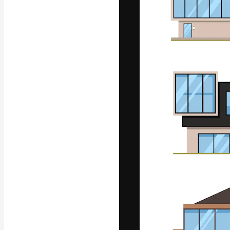
La piattaforma c
migliori lavori. 
creativi, impres
Italiano
Copyright © 2010