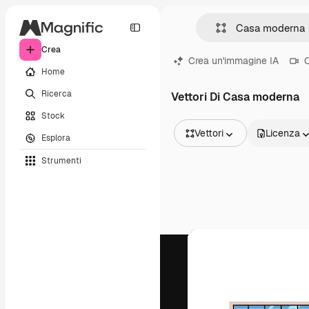
Crea
Crea un'immagine IA
C
Home
Ricerca
Vettori Di Casa moderna
Stock
Vettori
Licenza
Esplora
Tutte le immagini
Strumenti
Vettori
Illustrazioni
Foto
PSD
Modelli
Mockup
Video
Clip video
Motion graphic
Modelli di video
Icone
Modelli 3D
Font