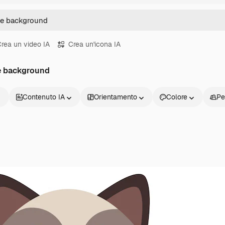
rea un video IA
Crea un'icona IA
te background
Contenuto IA
Orientamento
Colore
Pe
Prodotti
Inizia