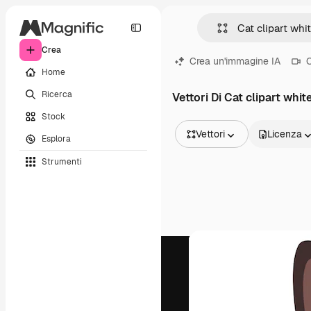
Crea
Crea un'immagine IA
C
Home
Ricerca
Vettori Di Cat clipart whi
Stock
Vettori
Licenza
Esplora
Tutte le immagini
Strumenti
Vettori
Illustrazioni
Foto
PSD
Modelli
Mockup
Video
Clip video
Motion graphic
Modelli di video
Icone
Modelli 3D
Font