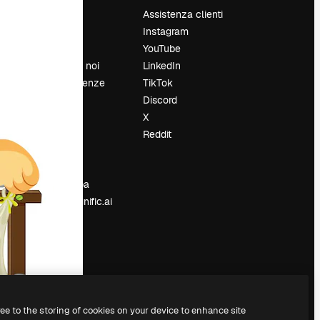
Prezzi
Assistenza clienti
Chi siamo
Instagram
Recensioni
YouTube
Lavora con noi
LinkedIn
Cerca tendenze
TikTok
Blog
Discord
Eventi
X
Slidesgo
Reddit
e
Vendi i tuoi
contenuti
Sala stampa
Cerchi magnific.ai
ree to the storing of cookies on your device to enhance site