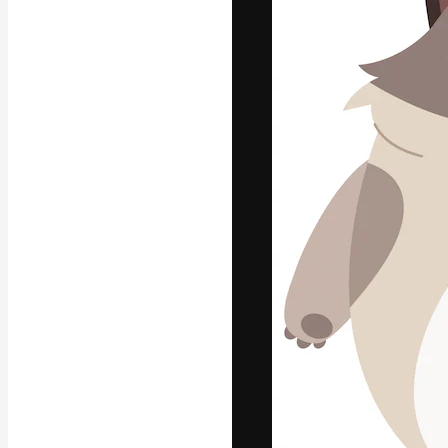
La piattaforma c
migliori lavori. 
creativi, impres
Italiano
Copyright © 2010