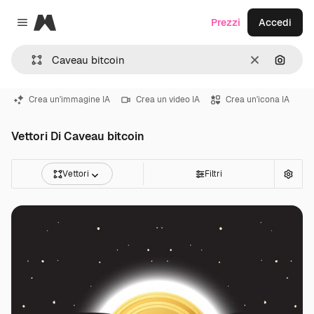
Magnific
Prezzi
Accedi
Close menu
Cancella
Cerca 
Crea un'immagine IA
Crea un video IA
Crea un'icona IA
Vettori Di Caveau bitcoin
Vettori
Filtri