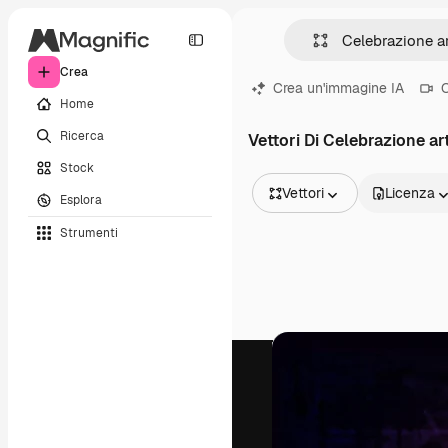
Crea
Crea un'immagine IA
C
Home
Ricerca
Vettori Di Celebrazione ar
Stock
Vettori
Licenza
Esplora
Tutte le immagini
Strumenti
Vettori
Illustrazioni
Foto
PSD
Modelli
Mockup
Video
Clip video
Motion graphic
Modelli di video
Icone
Modelli 3D
Font