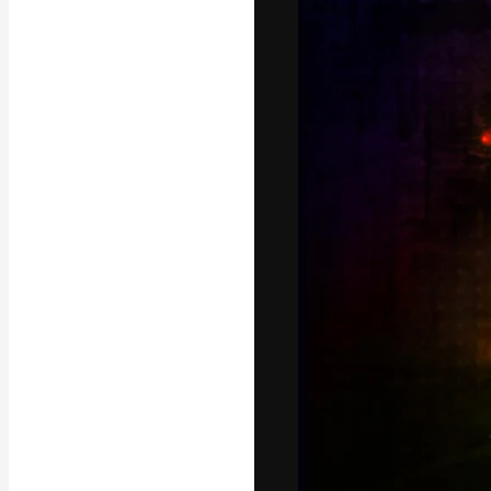
La piattaforma c
migliori lavori. 
creativi, impres
Italiano
Copyright © 2010