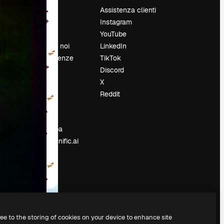
Prezzi
Assistenza clienti
Chi siamo
Instagram
Recensioni
YouTube
Lavora con noi
LinkedIn
Cerca tendenze
TikTok
Blog
Discord
Eventi
X
Slidesgo
Reddit
e
Vendi i tuoi
contenuti
Sala stampa
Cerchi magnific.ai
ree to the storing of cookies on your device to enhance site