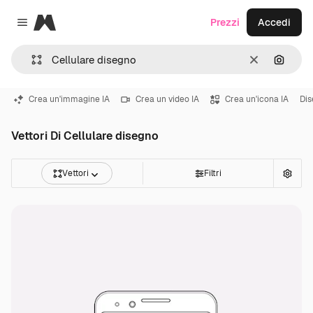
Magnific
Prezzi
Accedi
Close menu
Cancella
Cerca 
Crea un'immagine IA
Crea un video IA
Crea un'icona IA
Dis
Vettori Di Cellulare disegno
Vettori
Filtri