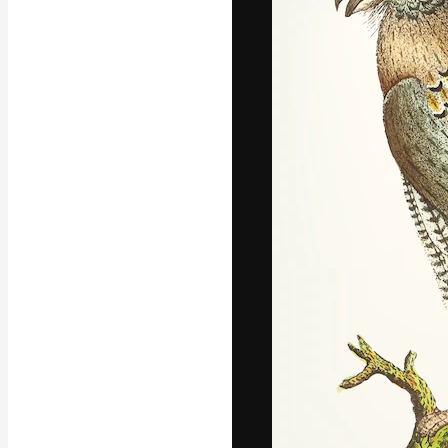
La piattaforma c
migliori lavori. 
creativi, impres
Italiano
Copyright © 2010