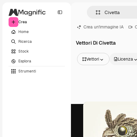
Crea
Crea un'immagine IA
C
Home
Ricerca
Vettori Di Civetta
Stock
Vettori
Licenza
Esplora
Tutte le immagini
Strumenti
Vettori
Illustrazioni
Foto
PSD
Modelli
Mockup
Video
Clip video
Motion graphic
Modelli di video
Icone
Modelli 3D
Font