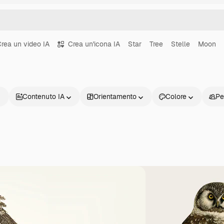
rea un video IA
Crea un'icona IA
Star
Tree
Stelle
Moon
Contenuto IA
Orientamento
Colore
Pe
Prodotti
Inizia