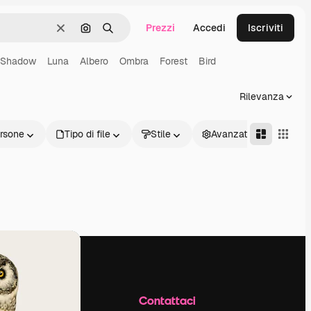
Prezzi
Accedi
Iscriviti
Cancella
Cerca per immagine
Ricerca
Shadow
Luna
Albero
Ombra
Forest
Bird
Rilevanza
rsone
Tipo di file
Stile
Avanzate
Azienda
Contattaci