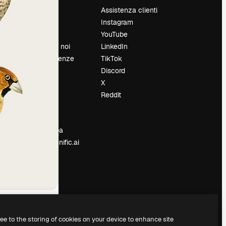
Prezzi
Assistenza clienti
Chi siamo
Instagram
Recensioni
YouTube
Lavora con noi
LinkedIn
Cerca tendenze
TikTok
Blog
Discord
Eventi
X
Slidesgo
Reddit
e
Vendi i tuoi
contenuti
Sala stampa
Cerchi magnific.ai
ree to the storing of cookies on your device to enhance site