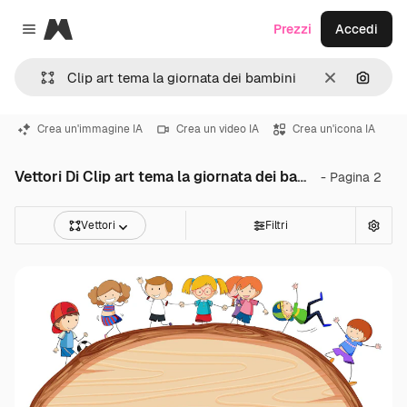
Magnific
Prezzi
Accedi
Close menu
Cancella
Cerca 
Crea un'immagine IA
Crea un video IA
Crea un'icona IA
Vettori Di Clip art tema la giornata dei bambini
- Pagina 2
Vettori
Filtri