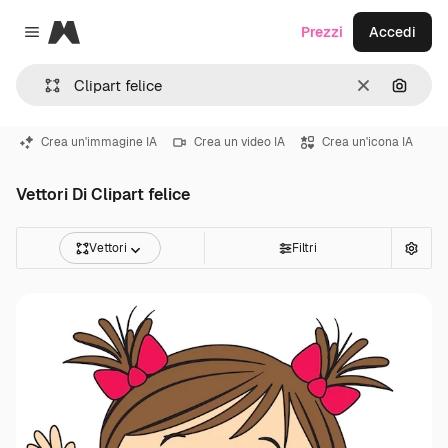
Magnific
Prezzi
Accedi
Close menu
Cancella
Cerca 
Crea un'immagine IA
Crea un video IA
Crea un'icona IA
Vettori Di Clipart felice
Vettori
Filtri