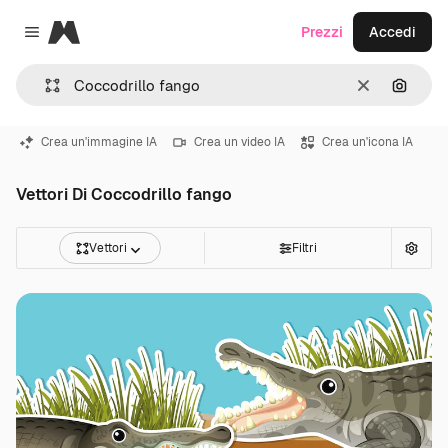
Magnific
Prezzi
Accedi
Close menu
Cancella
Cerca 
Crea un'immagine IA
Crea un video IA
Crea un'icona IA
Vettori Di Coccodrillo fango
Vettori
Filtri