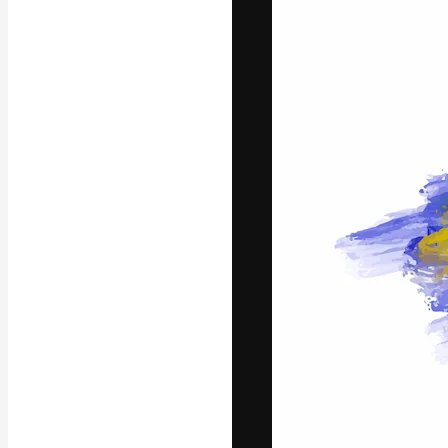
La piattaforma c
migliori lavori. 
creativi, impres
Italiano
Copyright © 2010