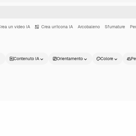
rea un video IA
Crea un'icona IA
Arcobaleno
Sfumature
Pe
Contenuto IA
Orientamento
Colore
Pe
Prodotti
Inizia