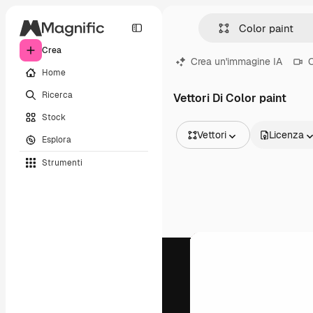
Crea
Crea un'immagine IA
C
Home
Ricerca
Vettori Di Color paint
Stock
Vettori
Licenza
Esplora
Tutte le immagini
Strumenti
Vettori
Illustrazioni
Foto
PSD
Modelli
Mockup
Video
Clip video
Motion graphic
Modelli di video
Icone
Modelli 3D
Font