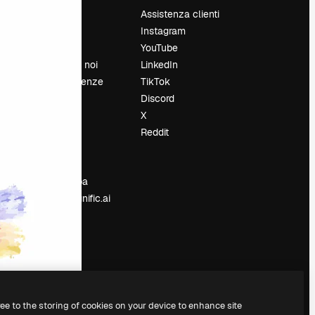
Prezzi
Assistenza clienti
Chi siamo
Instagram
Recensioni
YouTube
Lavora con noi
LinkedIn
Cerca tendenze
TikTok
Blog
Discord
Eventi
X
Slidesgo
Reddit
e
Vendi i tuoi
contenuti
Sala stampa
Cerchi magnific.ai
ree to the storing of cookies on your device to enhance site