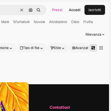
Prezzi
Accedi
Iscriviti
Cancella
Cerca per immagine
Ricerca
Mare
Sfumature
Nuvole
Arcobaleno
Cielo
Frutta
Rilevanza
rsone
Tipo di file
Stile
Avanzate
Azienda
Contattaci