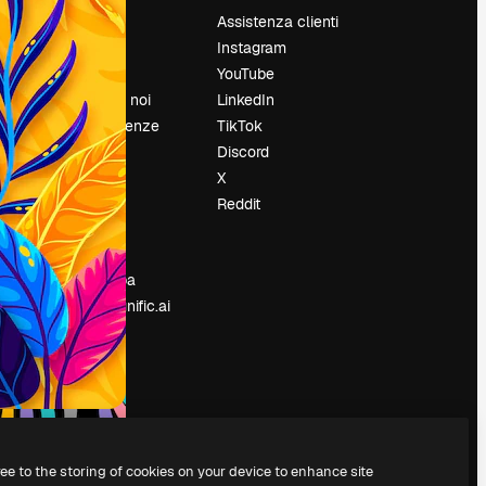
Prezzi
Assistenza clienti
Chi siamo
Instagram
Recensioni
YouTube
Lavora con noi
LinkedIn
Cerca tendenze
TikTok
Blog
Discord
Eventi
X
Slidesgo
Reddit
e
Vendi i tuoi
contenuti
Sala stampa
Cerchi magnific.ai
ree to the storing of cookies on your device to enhance site