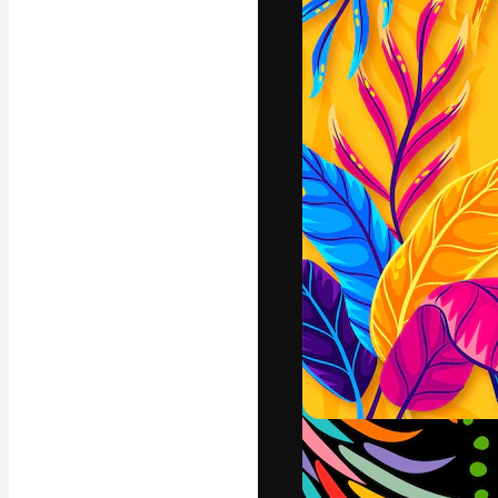
La piattaforma c
migliori lavori. 
creativi, impres
Italiano
Copyright © 2010