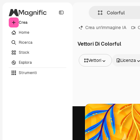
Crea
Crea un'immagine IA
C
Home
Ricerca
Vettori Di Colorful
Stock
Vettori
Licenza
Esplora
Tutte le immagini
Strumenti
Vettori
Illustrazioni
Foto
PSD
Modelli
Mockup
Video
Clip video
Motion graphic
Modelli di video
Icone
Modelli 3D
Font