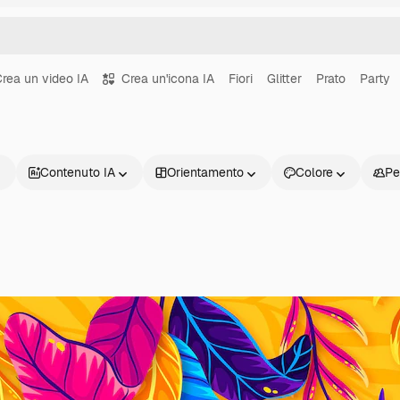
rea un video IA
Crea un'icona IA
Fiori
Glitter
Prato
Party
Contenuto IA
Orientamento
Colore
Pe
Prodotti
Inizia