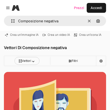
Magnific
Prezzi
Accedi
Close menu
Cancella
Cerca 
Crea un'immagine IA
Crea un video IA
Crea un'icona IA
Vettori Di Composizione negativa
Vettori
Filtri