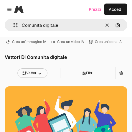
Magnific
Prezzi
Accedi
Close menu
Cancella
Cerca 
Crea un'immagine IA
Crea un video IA
Crea un'icona IA
Vettori Di Comunita digitale
Vettori
Filtri