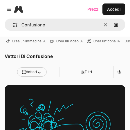
Magnific
Prezzi
Accedi
Close menu
Cancella
Cerca 
Crea un'immagine IA
Crea un video IA
Crea un'icona IA
Du
Vettori Di Confusione
Vettori
Filtri