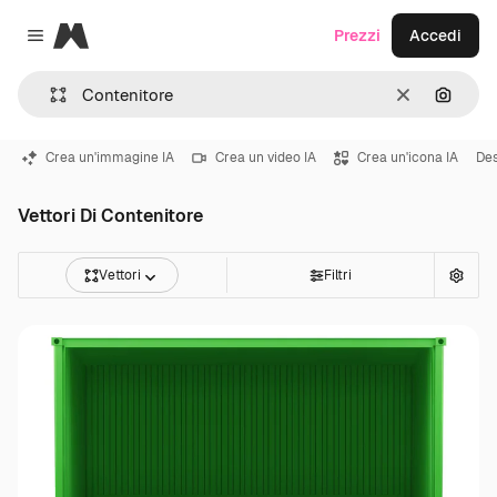
Magnific
Prezzi
Accedi
Close menu
Cancella
Cerca 
Crea un'immagine IA
Crea un video IA
Crea un'icona IA
Des
Vettori Di Contenitore
Vettori
Filtri