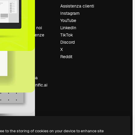
Prezzi
Assistenza clienti
Chi siamo
Instagram
Recensioni
YouTube
Lavora con noi
LinkedIn
Cerca tendenze
TikTok
Blog
Discord
Eventi
X
Slidesgo
Reddit
e
Vendi i tuoi
contenuti
Sala stampa
Cerchi magnific.ai
ree to the storing of cookies on your device to enhance site