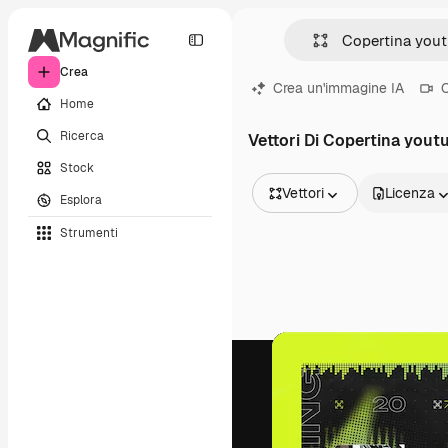
Crea
Crea un'immagine IA
C
Home
Ricerca
Vettori Di Copertina yout
Stock
Vettori
Licenza
Esplora
Tutte le immagini
Strumenti
Vettori
Illustrazioni
Foto
PSD
Modelli
Mockup
Video
Clip video
Motion graphic
Modelli di video
Icone
Modelli 3D
Font