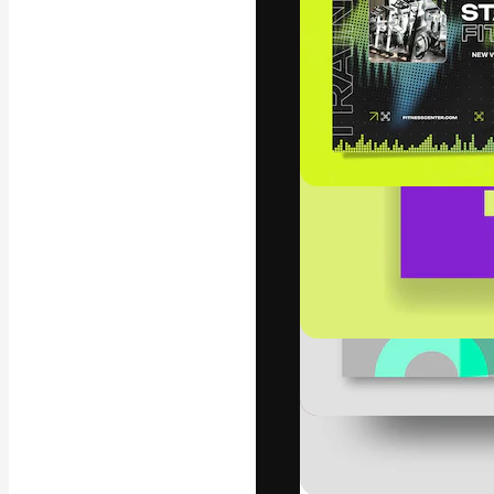
La piattaforma c
migliori lavori. 
creativi, impres
Italiano
Copyright © 2010