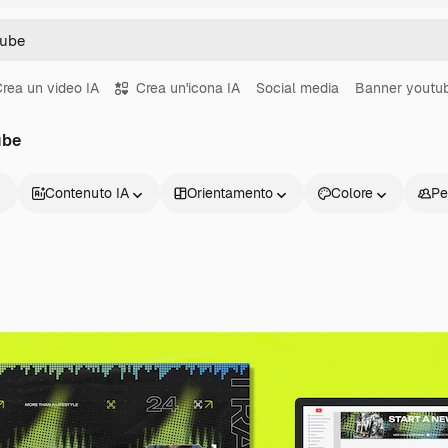
rea un video IA
Crea un'icona IA
Social media
Banner youtu
ube
Contenuto IA
Orientamento
Colore
Pe
Prodotti
Inizia