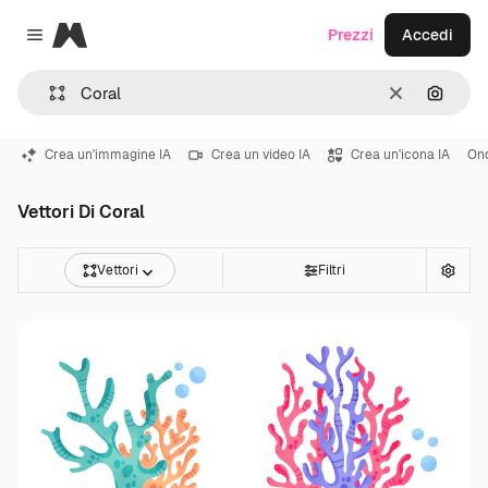
Magnific
Prezzi
Accedi
Close menu
Cancella
Cerca 
Crea un'immagine IA
Crea un video IA
Crea un'icona IA
On
Vettori Di Coral
Vettori
Filtri